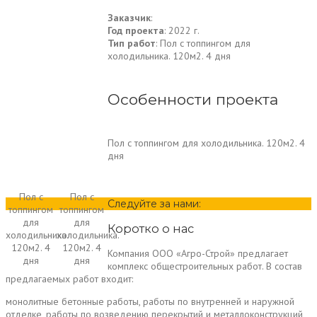
Заказчик
:
Год проекта
: 2022 г.
Тип работ
: Пол с топпингом для
холодильника. 120м2. 4 дня
Особенности проекта
Пол с топпингом для холодильника. 120м2. 4
дня
Пол с
Пол с
Следуйте за нами:
топпингом
топпингом
для
для
Коротко о нас
холодильника.
холодильника.
120м2. 4
120м2. 4
Компания ООО «Агро-Строй» предлагает
дня
дня
комплекс общестроительных работ. В состав
предлагаемых работ входит:
монолитные бетонные работы, работы по внутренней и наружной
отделке, работы по возведению перекрытий и металлоконструкций,