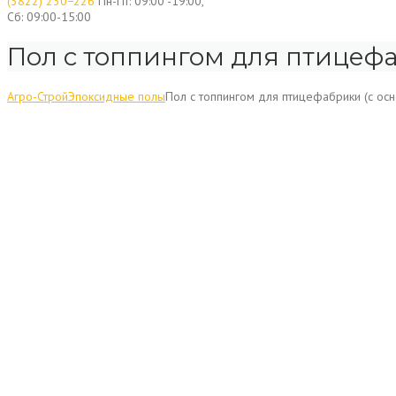
(3822) 230−226
Пн-Пт: 09:00 -19:00,
Сб: 09:00-15:00
Пол с топпингом для птицефаб
Агро-Строй
Эпоксидные полы
Пол с топпингом для птицефабрики (с осн