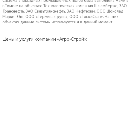
Система эпоксидных промышленных полов была выполнена Нами в
г.Томске на объектах: Технологическая компания Шлюмберже, ЗАО
Транснефть, ЗАО Связьтранснефть, ЗАО Нефтехим, ООО Шоколад
Маркет Опт, ООО «ТерминалГрупп», ООО «ТомскСкан». На этих
объектах данные системы используется и в данный момент.
Цены и услуги компании «Агро-Строй»: