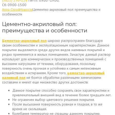
(3822) 230−226
Пн-Пт: 09:00 -19:00,
Сб: 09:00-15:00
Агро-Строй
Новости
Цементно-акриловый пол: преимущества и
особенности
Цементно-акриловый пол:
преимущества и особенности
Цементно-акриловый пол
широко распространен благодаря
своим особенностям и эксплуатационным характеристикам. Данное
покрытие выделяется среди других видов наливных покрытий и
редко применяется в жилых помещениях. Зачастую данный раствор
используют для коммерческих и производственных помещений с
высокими нагрузками от техники, оборудования, поскольку
поверхность очень прочная и устойчива к самым интенсивным
воздействиям и истираниям. Кроме того,
цементно-акриловый
наливной пол
не боится обработки различными химическими
составами и имеет еще множество других достоинств:
Данное покрытие способно сохранять свои характеристики и
привлекательный внешний вид в течение более тридцати лет.
Не ограничен выбор цветового решения покрытия.
После высыхания поверхность ровная и гладкая, в то же
время не скользящая.
Колебания температур не страшны данному покрытию.