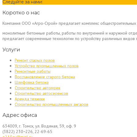
Следуйте за нами:
Коротко о нас
Компания ООО «Агро-Строй» предлагает комплекс общестроительных 
монолитные бетонные работы, работы по внутренней и наружной отд
предлагает современные технологии по устройству различных видо
Услуги
Ремонт старых полов
Устройство промышленных полов
Ремонтные работы
Восстановление старого бетона
Шлифовка бетона
Строительство автомоек
Строительство автосервисов
Аренда техники
Строительство промышленных ангаров
Адрес офиса
634009, г. Томск, ул. Водяная, 59, оф. 9
(3822) 230−226, 22-69-65
o213cv@mail.ru