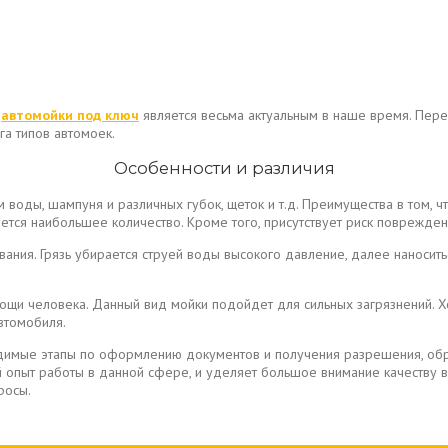
о
автомойки под ключ
является весьма актуальным в наше время. Пере
га типов автомоек.
Особенности и различия
воды, шампуня и различных губок, щеток и т.д. Преимущества в том, ч
тся наибольшее количество. Кроме того, присутствует риск поврежден
ия. Грязь убирается струей воды высокого давление, далее наноситься
и человека. Данный вид мойки подойдет для сильных загрязнений. Хот
втомобиля.
димые этапы по оформлению документов и получения разрешения, обр
опыт работы в данной сфере, и уделяет большое внимание качеству в
росы.