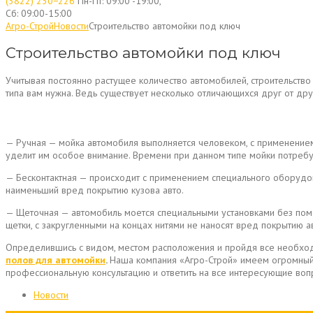
(3822) 230−226
Пн-Пт: 09:00 -19:00,
Сб: 09:00-15:00
Агро-Строй
Новости
Строительство автомойки под ключ
Строительство автомойки под ключ
Учитывая постоянно растущее количество автомобилей, строительств
типа вам нужна. Ведь существует несколько отличающихся друг от дру
— Ручная — мойка автомобиля выполняется человеком, с применением 
уделит им особое внимание. Времени при данном типе мойки потребуе
— Бесконтактная — происходит с применением специального оборудован
наименьший вред покрытию кузова авто.
— Щеточная — автомобиль моется специальными установками без помощ
щетки, с закругленными на концах нитями не наносят вред покрытию а
Определившись с видом, местом расположения и пройдя все необхо
полов для автомойки
.
Наша компания «Агро-Строй» имеем огромный 
профессиональную консультацию и ответить на все интересующие воп
Новости