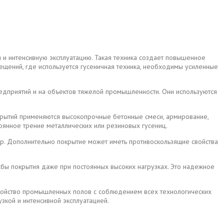
и интенсивную эксплуатацию. Такая техника создает повышенное
ещений, где используется гусеничная техника, необходимы усиленные
редприятий и на объектов тяжелой промышленности. Они используются
окрытий применяются высокопрочные бетонные смеси, армирование,
оянное трение металлических или резиновых гусениц.
ур. Дополнительно покрытие может иметь противоскользящие свойства
жбы покрытия даже при постоянных высоких нагрузках. Это надежное
тройство промышленных полов с соблюдением всех технологических
кой и интенсивной эксплуатацией.