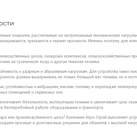
ости
ные покрытия, рассчитанные на экстремальные механические нагрузки 
знашиваются, трескаются и теряют прочность. Именно поэтому для пом
роизводственных цехов, складских комплексов, сельскохозяйственных п
узчики на гусеничном ходу и другая тяжелая техника.
ойчивость к ударным и абразивным нагрузкам. Для устройства таких п
хность должна выдерживать не только большой вес техники, но и пост
ю, устойчивостью к вибрациям, маслам, топливу и перепадам температ
нных помещений и сервисных зон.
еспечивает безопасность эксплуатации техники и увеличивает срок слу
 в бесперебойной работе оборудования и транспорта.
гара или производственного цеха? Компания Агро-Строй выполняет ус
оздаем прочные и долговечные решения для объектов с высокой нагруз