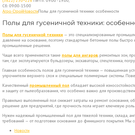
(3822) 230−226
Пн-Пт: 09:00 -19:00,
Сб: 09:00-15:00
Агро-Строй
Новости
Полы для гусеничной техники: особенности
Полы для гусеничной техники: особенн
Полы для гусеничной техники
— это специализированные промышлен
давление на основание, поэтому стандартные бетонные полы быстро и
промышленные решения.
Чаще всего применяются такие
полы для ангаров
, ремонтных зон, п
там, где эксплуатируются бульдозеры, экскаваторы, спецтехника, погр
Главная особенность полов для гусеничной техники — повышенная уст
упрочнители верхнего слоя и специальные полимерные системы. Повер
Качественный
промышленный пол
обладает высокой износостойкость
и защиту от пылеобразования, что особенно важно для производстве
Правильно выполненный пол снижает затраты на ремонт основания, об
решение для предприятий, где прочность пола играет ключевую роль
Нужен надежный промышленный пол для тяжелой техники, склада, ан
требований — от подготовки основания до финишного покрытия. Мы с
Новости