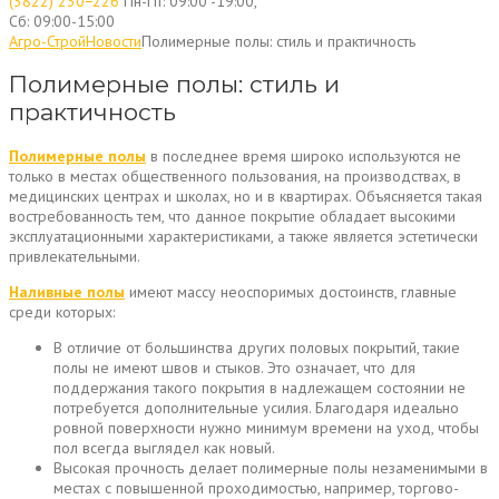
(3822) 230−226
Пн-Пт: 09:00 -19:00,
Сб: 09:00-15:00
Агро-Строй
Новости
Полимерные полы: стиль и практичность
Полимерные полы: стиль и
практичность
Полимерные полы
в последнее время широко используются не
только в местах общественного пользования, на производствах, в
медицинских центрах и школах, но и в квартирах. Объясняется такая
востребованность тем, что данное покрытие обладает высокими
эксплуатационными характеристиками, а также является эстетически
привлекательными.
Наливные полы
имеют массу неоспоримых достоинств, главные
среди которых:
В отличие от большинства других половых покрытий, такие
полы не имеют швов и стыков. Это означает, что для
поддержания такого покрытия в надлежащем состоянии не
потребуется дополнительные усилия. Благодаря идеально
ровной поверхности нужно минимум времени на уход, чтобы
пол всегда выглядел как новый.
Высокая прочность делает полимерные полы незаменимыми в
местах с повышенной проходимостью, например, торгово-