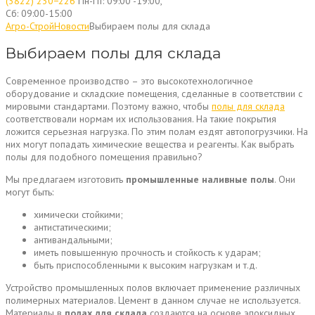
(3822) 230−226
Пн-Пт: 09:00 -19:00,
Сб: 09:00-15:00
Агро-Строй
Новости
Выбираем полы для склада
Выбираем полы для склада
Современное производство – это высокотехнологичное
оборудование и складские помещения, сделанные в соответствии с
мировыми стандартами. Поэтому важно, чтобы
полы для склада
соответствовали нормам их использования. На такие покрытия
ложится серьезная нагрузка. По этим полам ездят автопогрузчики. На
них могут попадать химические вещества и реагенты. Как выбрать
полы для подобного помещения правильно?
Мы предлагаем изготовить
промышленные наливные полы
. Они
могут быть:
химически стойкими;
антистатическими;
антивандальными;
иметь повышенную прочность и стойкость к ударам;
быть приспособленными к высоким нагрузкам и т.д.
Устройство промышленных полов включает применение различных
полимерных материалов. Цемент в данном случае не используется.
Материалы в
полах для склада
создаются на основе эпоксидных