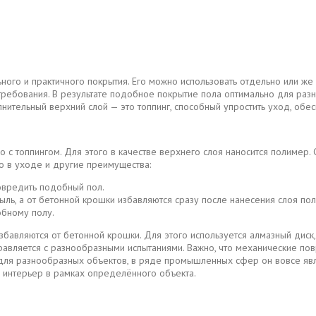
ного и практичного покрытия. Его можно использовать отдельно или же 
ребования. В результате подобное покрытие пола оптимально для разн
лнительный верхний слой — это топпинг, способный упростить уход, обе
 с топпингом. Для этого в качестве верхнего слоя наносится полимер.
о в уходе и другие преимущества:
овредить подобный пол.
пыль, а от бетонной крошки избавляются сразу после нанесения слоя по
обному полу.
бавляются от бетонной крошки. Для этого используется алмазный диск,
справляется с разнообразными испытаниями. Важно, что механические п
 для разнообразных объектов, в ряде промышленных сфер он вовсе явл
 интерьер в рамках определённого объекта.