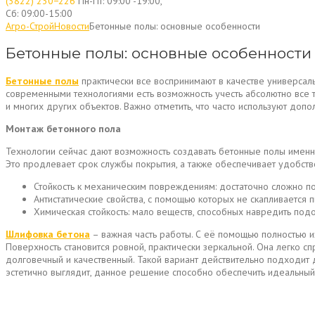
(3822) 230−226
Пн-Пт: 09:00 -19:00,
Сб: 09:00-15:00
Агро-Строй
Новости
Бетонные полы: основные особенности
Бетонные полы: основные особенности
Бетонные полы
практически все воспринимают в качестве универсаль
современными технологиями есть возможность учесть абсолютно все т
и многих других объектов. Важно отметить, что часто используют допо
Монтаж бетонного пола
Технологии сейчас дают возможность создавать бетонные полы именно
Это продлевает срок службы покрытия, а также обеспечивает удобств
Стойкость к механическим повреждениям: достаточно сложно п
Антистатические свойства, с помощью которых не скапливается 
Химическая стойкость: мало веществ, способных навредить под
Шлифовка бетона
– важная часть работы. С её помощью полностью из
Поверхность становится ровной, практически зеркальной. Она легко 
долговечный и качественный. Такой вариант действительно подходит
эстетично выглядит, данное решение способно обеспечить идеальный